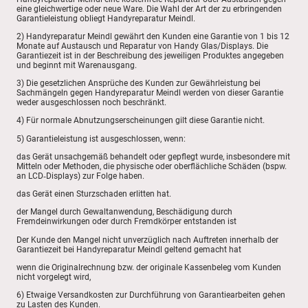
eine gleichwertige oder neue Ware. Die Wahl der Art der zu erbringenden
Garantieleistung obliegt Handyreparatur Meindl.
2) Handyreparatur Meindl gewährt den Kunden eine Garantie von 1 bis 12
Monate auf Austausch und Reparatur von Handy Glas/Displays. Die
Garantiezeit ist in der Beschreibung des jeweiligen Produktes angegeben
und beginnt mit Warenausgang.
3) Die gesetzlichen Ansprüche des Kunden zur Gewährleistung bei
Sachmängeln gegen Handyreparatur Meindl werden von dieser Garantie
weder ausgeschlossen noch beschränkt.
4) Für normale Abnutzungserscheinungen gilt diese Garantie nicht.
5) Garantieleistung ist ausgeschlossen, wenn:
das Gerät unsachgemäß behandelt oder gepflegt wurde, insbesondere mit
Mitteln oder Methoden, die physische oder oberflächliche Schäden (bspw.
an LCD‐Displays) zur Folge haben.
das Gerät einen Sturzschaden erlitten hat.
der Mangel durch Gewaltanwendung, Beschädigung durch
Fremdeinwirkungen oder durch Fremdkörper entstanden ist
Der Kunde den Mangel nicht unverzüglich nach Auftreten innerhalb der
Garantiezeit bei Handyreparatur Meindl geltend gemacht hat
wenn die Originalrechnung bzw. der originale Kassenbeleg vom Kunden
nicht vorgelegt wird,
6) Etwaige Versandkosten zur Durchführung von Garantiearbeiten gehen
zu Lasten des Kunden.